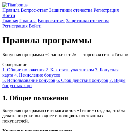
Правила
Вопрос-ответ
Защитники отечества
Регистрация
Войти
Главная
Правила
Вопрос-ответ
Защитники отечества
Регистрация
Войти
Правила программы
Бонусная программа «Счастье есть!» — торговая сеть «Титан»
Содержание
1. Общие положения
2. Как стать участником
3. Бонусная
карта
4. Начисление бонусов
5. Использование бонусов
6. Срок действия бонусов
7. Виды
бонусных карт
1. Общие положения
Бонусная программа сети магазинов «Титан» создана, чтобы
делать покупки выгоднее и поощрять постоянных
покупателей.
Участие в программе позволяет: