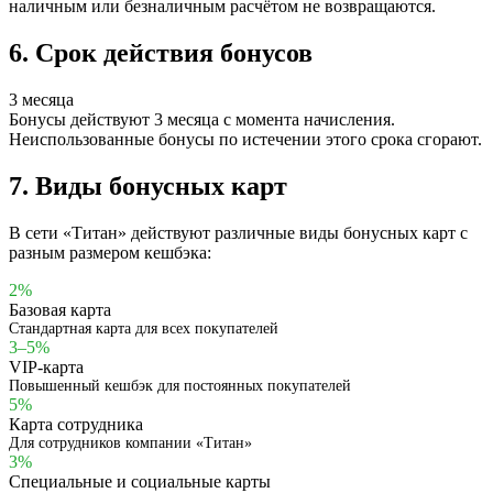
наличным или безналичным расчётом не возвращаются.
6. Срок действия бонусов
3 месяца
Бонусы действуют 3 месяца с момента начисления.
Неиспользованные бонусы по истечении этого срока сгорают.
7. Виды бонусных карт
В сети «Титан» действуют различные виды бонусных карт с
разным размером кешбэка:
2%
Базовая карта
Стандартная карта для всех покупателей
3–5%
VIP-карта
Повышенный кешбэк для постоянных покупателей
5%
Карта сотрудника
Для сотрудников компании «Титан»
3%
Специальные и социальные карты